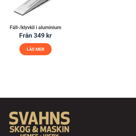
Fäll-/klyvkil i aluminium
Från
349
kr
LÄS MER