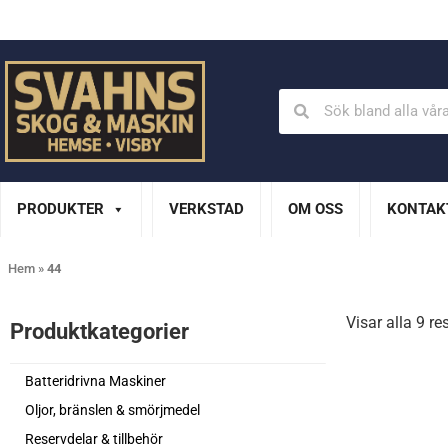
Din Husqvarna-handlare på Gotland
En del av XL Bygg Sv
PRODUKTER
VERKSTAD
OM OSS
KONTAK
Hem
»
44
Visar alla 9 re
Produktkategorier​
Batteridrivna Maskiner
Oljor, bränslen & smörjmedel
Reservdelar & tillbehör