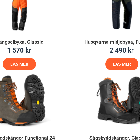
ängselbyxa, Classic
Husqvarna midjebyxa, Fu
1 570
kr
2 490
kr
LÄS MER
LÄS MER
ddskängor Functional 24
Sågskyddskängor, Clas