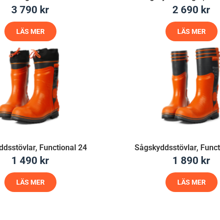
3 790
kr
2 690
kr
LÄS MER
LÄS MER
dsstövlar, Functional 24
Sågskyddsstövlar, Funct
1 490
kr
1 890
kr
LÄS MER
LÄS MER