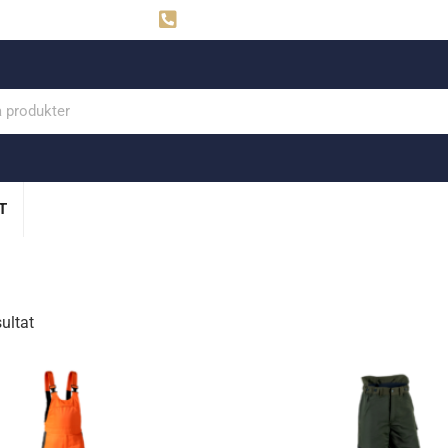
ahns
Visby: 0498-291160
T
sultat