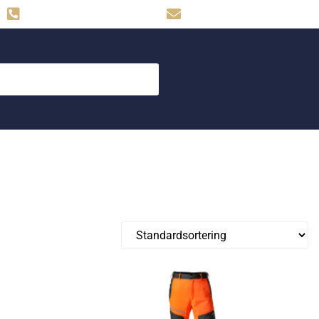
Hemse: 0498-480009
skog.maskin@svahns.org