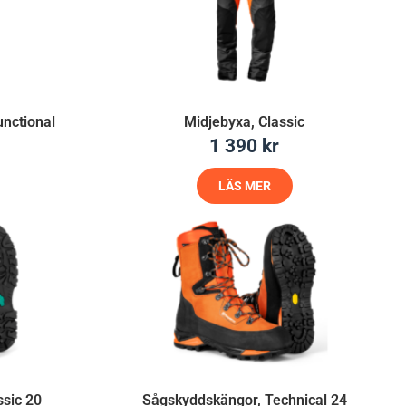
nctional
Midjebyxa, Classic
1 390
kr
LÄS MER
sic 20
Sågskyddskängor, Technical 24