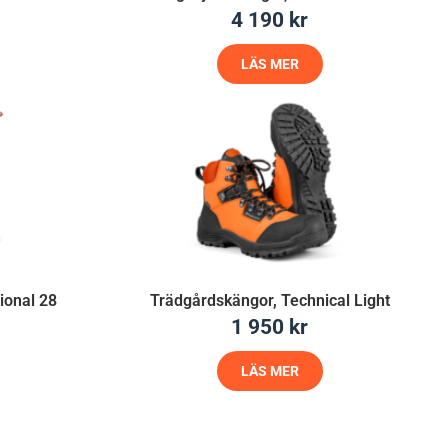
4 190
kr
LÄS MER
ional 28
Trädgårdskängor, Technical Light
1 950
kr
LÄS MER