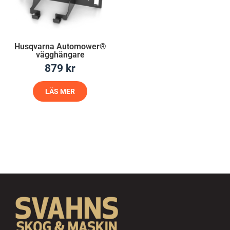
Husqvarna Automower®
vägghängare
879
kr
LÄS MER