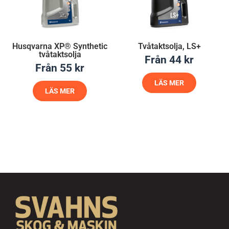
Husqvarna XP® Synthetic
Tvåtaktsolja, LS+
tvåtaktsolja
Från
44
kr
Från
55
kr
LÄS MER
LÄS MER