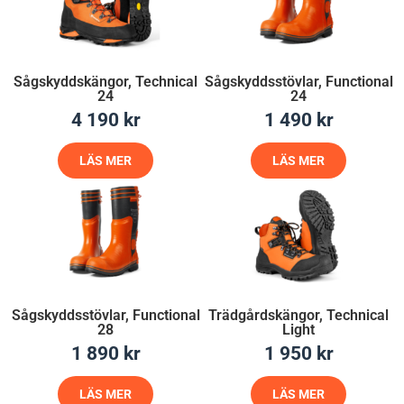
Sågskyddskängor, Technical
Sågskyddsstövlar, Functional
24
24
4 190
kr
1 490
kr
LÄS MER
LÄS MER
Sågskyddsstövlar, Functional
Trädgårdskängor, Technical
28
Light
1 890
kr
1 950
kr
LÄS MER
LÄS MER