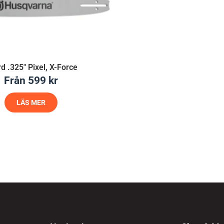
d .325″ Pixel, X-Force
Från
599
kr
LÄS MER