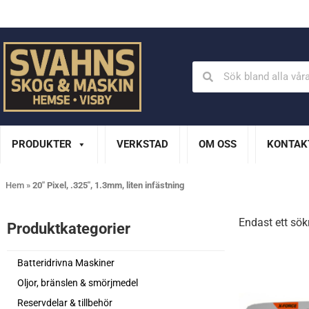
Din Husqvarna-handlare på Gotland
En del av XL Bygg Sv
PRODUKTER
VERKSTAD
OM OSS
KONTAK
Hem
»
20" Pixel, .325", 1.3mm, liten infästning
Endast ett sök
Produktkategorier​
Batteridrivna Maskiner
Oljor, bränslen & smörjmedel
Reservdelar & tillbehör