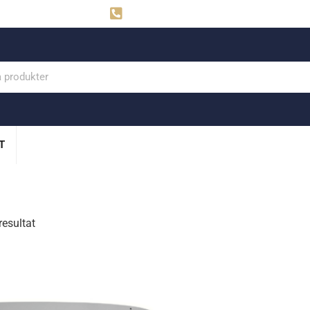
ahns
Visby: 0498-291160
T
resultat