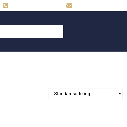
Hemse: 0498-480009
skog.maskin@svahns.org