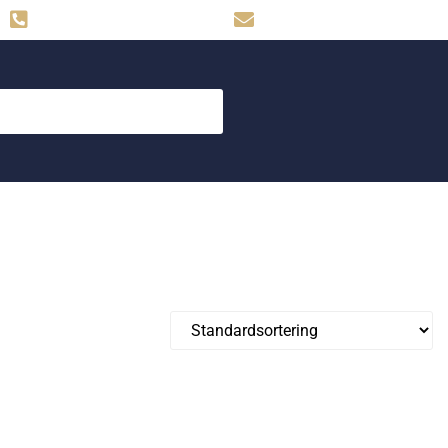
Hemse: 0498-480009
skog.maskin@svahns.org