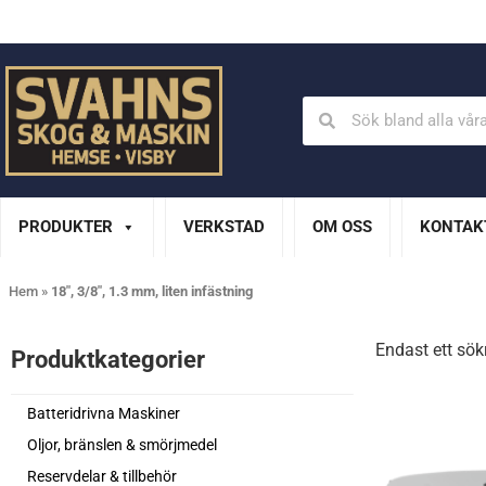
Din Husqvarna-handlare på Gotland
En del av XL Bygg Sv
PRODUKTER
VERKSTAD
OM OSS
KONTAK
Hem
»
18", 3/8", 1.3 mm, liten infästning
Endast ett sök
Produktkategorier​
Batteridrivna Maskiner
Oljor, bränslen & smörjmedel
Reservdelar & tillbehör