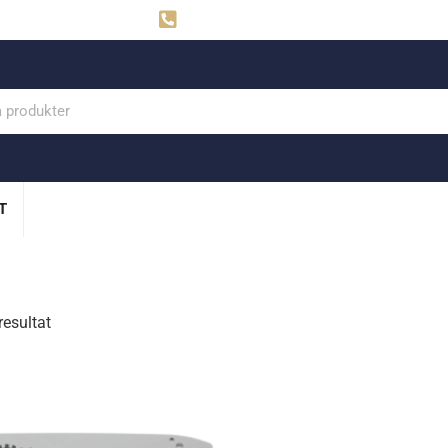
ahns
Visby: 0498-291160
T
resultat