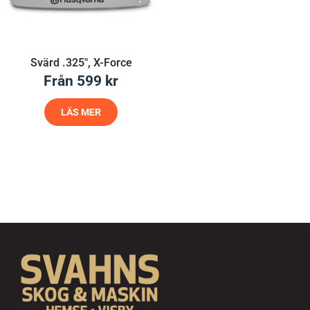
Svärd .325″, X-Force
Från
599
kr
LÄS MER