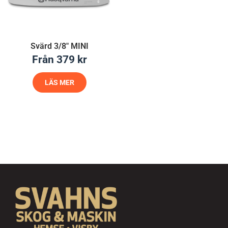
Svärd 3/8″ MINI
Från
379
kr
LÄS MER