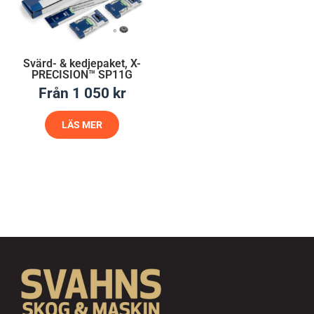
Svärd- & kedjepaket, X-
PRECISION™ SP11G
Från
1 050
kr
LÄS MER