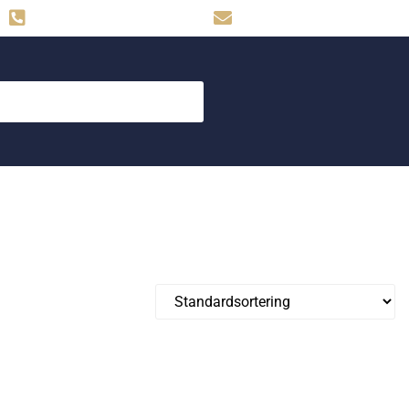
Hemse: 0498-480009
skog.maskin@svahns.org