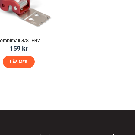
ombimall 3/8″ H42
159
kr
LÄS MER