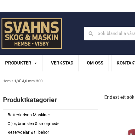
Din Husqvarna-handlare på Gotland
En del av XL Bygg Sv
PRODUKTER
VERKSTAD
OM OSS
KONTAK
Hem
»
1/4" 4,0 mm H00
Endast ett sök
Produktkategorier​
Batteridrivna Maskiner
Oljor, bränslen & smörjmedel
Reservdelar & tillbehör