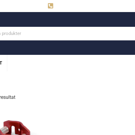
ahns
Visby: 0498-291160
T
resultat