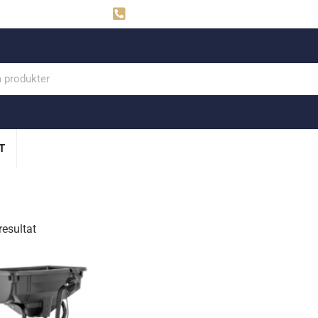
ahns
Visby: 0498-291160
T
resultat