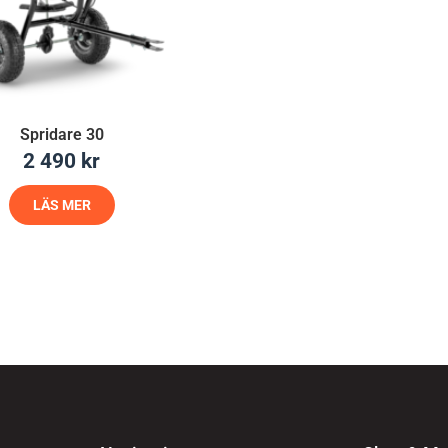
Spridare 30
2 490
kr
LÄS MER