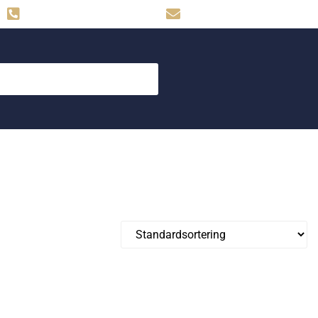
Hemse: 0498-480009
skog.maskin@svahns.org