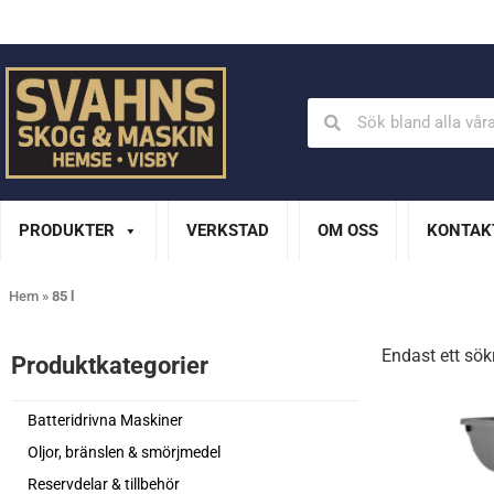
Din Husqvarna-handlare på Gotland
En del av XL Bygg Sv
PRODUKTER
VERKSTAD
OM OSS
KONTAK
Hem
»
85 l
Endast ett sök
Produktkategorier​
Batteridrivna Maskiner
Oljor, bränslen & smörjmedel
Reservdelar & tillbehör