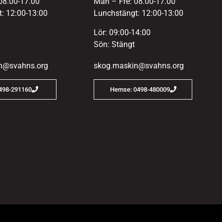
08.00-17.00
Mån – Fre: 08.00-17.00
: 12:00-13:00
Lunchstängt: 12:00-13:00
Lör: 09:00-14:00
Sön: Stängt
n@svahns.org
skog.maskin@svahns.org
0498-291160
Hemse: 0498-480009