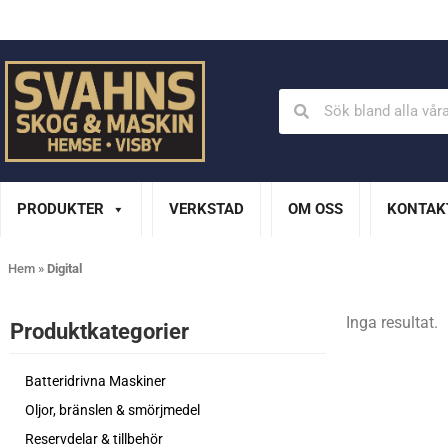
Din Husqvarna-handlare på Gotland
En del av XL Bygg Sv
PRODUKTER
VERKSTAD
OM OSS
KONTAK
Hem
»
Digital
Inga resultat.
Produktkategorier​
Batteridrivna Maskiner
Oljor, bränslen & smörjmedel
Reservdelar & tillbehör