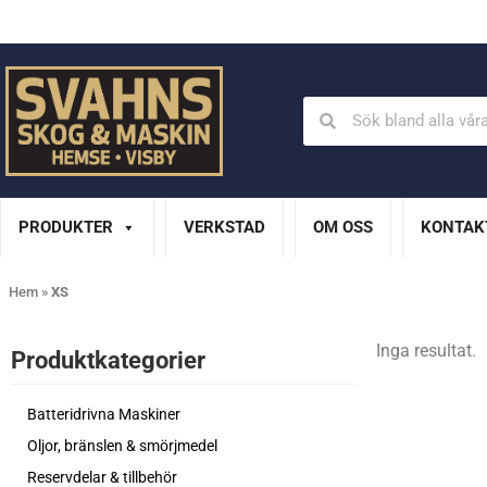
Din Husqvarna-handlare på Gotland
En del av XL Bygg Sv
PRODUKTER
VERKSTAD
OM OSS
KONTAK
Hem
»
XS
Inga resultat.
Produktkategorier​
Batteridrivna Maskiner
Oljor, bränslen & smörjmedel
Reservdelar & tillbehör