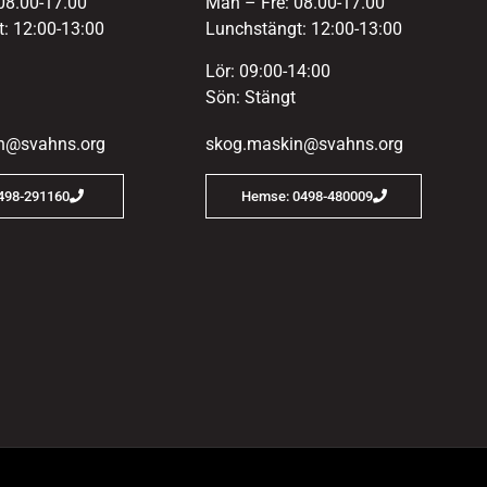
08.00-17.00
Mån – Fre: 08.00-17.00
: 12:00-13:00
Lunchstängt: 12:00-13:00
Lör: 09:00-14:00
Sön: Stängt
n@svahns.org
skog.maskin@svahns.org
0498-291160
Hemse: 0498-480009