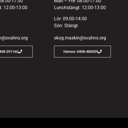
08.00-17.00
Mån – Fre: 08.00-17.00
: 12:00-13:00
Lunchstängt: 12:00-13:00
Lör: 09:00-14:00
Sön: Stängt
n@svahns.org
skog.maskin@svahns.org
0498-291160
Hemse: 0498-480009