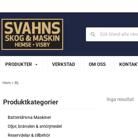
Din Husqvarna-handlare på Gotland
En del av XL Bygg Sv
PRODUKTER
VERKSTAD
OM OSS
KONTAK
Hem
»
XL
Inga resultat.
Produktkategorier​
Batteridrivna Maskiner
Oljor, bränslen & smörjmedel
Reservdelar & tillbehör