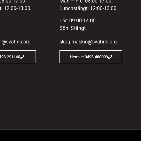
08.00-17.00
Mån – Fre: 08.00-17.00
: 12:00-13:00
Lunchstängt: 12:00-13:00
Lör: 09:00-14:00
Sön: Stängt
n@svahns.org
skog.maskin@svahns.org
0498-291160
Hemse: 0498-480009