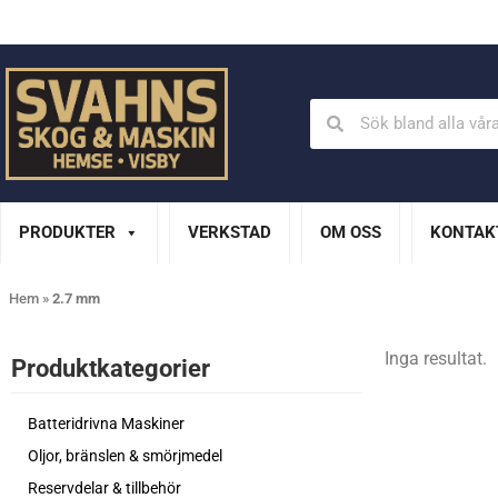
Din Husqvarna-handlare på Gotland
En del av XL Bygg Sv
PRODUKTER
VERKSTAD
OM OSS
KONTAK
Hem
»
2.7 mm
Inga resultat.
Produktkategorier​
Batteridrivna Maskiner
Oljor, bränslen & smörjmedel
Reservdelar & tillbehör