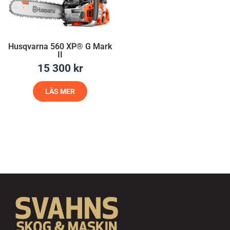
Husqvarna 560 XP® G Mark
II
15 300
kr
LÄS MER