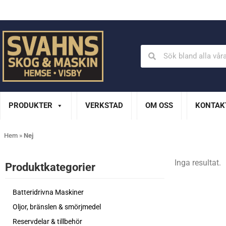
Din Husqvarna-handlare på Gotland
En del av XL Bygg Sv
PRODUKTER
VERKSTAD
OM OSS
KONTAK
Hem
»
Nej
Inga resultat.
Produktkategorier​
Batteridrivna Maskiner
Oljor, bränslen & smörjmedel
Reservdelar & tillbehör