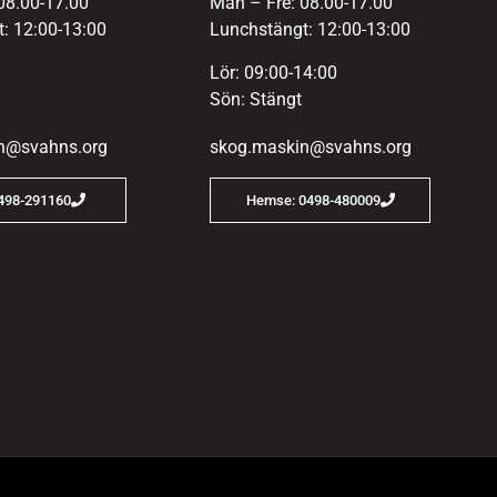
08.00-17.00
Mån – Fre: 08.00-17.00
: 12:00-13:00
Lunchstängt: 12:00-13:00
Lör: 09:00-14:00
Sön: Stängt
n@svahns.org
skog.maskin@svahns.org
0498-291160
Hemse: 0498-480009