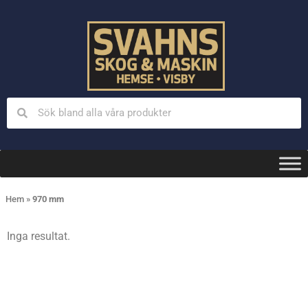
Hem
»
970 mm
Inga resultat.