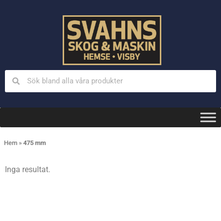
Hem
»
475 mm
Inga resultat.