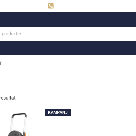
ahns
Visby: 0498-291160
T
resultat
KAMPANJ