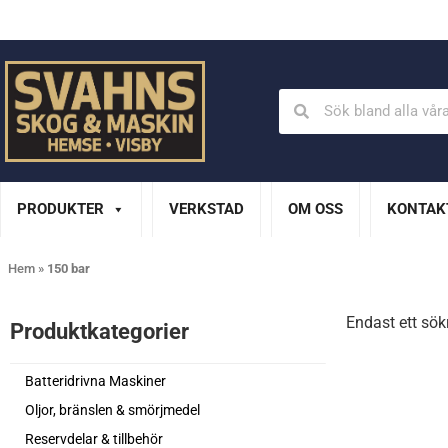
Din Husqvarna-handlare på Gotland
En del av XL Bygg Sv
PRODUKTER
VERKSTAD
OM OSS
KONTAK
Hem
»
150 bar
Endast ett sök
Produktkategorier​
Batteridrivna Maskiner
Oljor, bränslen & smörjmedel
Reservdelar & tillbehör