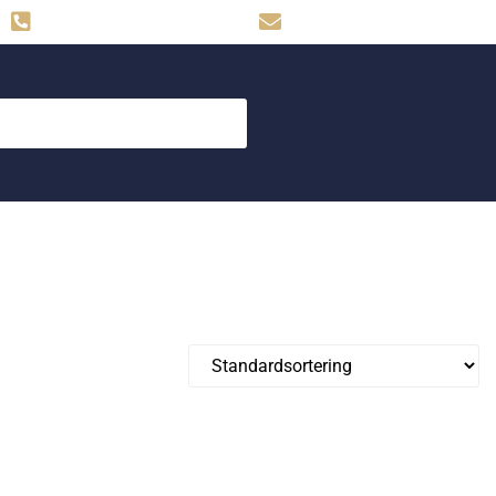
Hemse: 0498-480009
skog.maskin@svahns.org