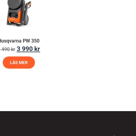
Husqvarna PW 350
3 990
kr
4 490
kr
LÄS MER