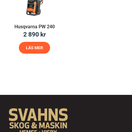
Husqvarna PW 240
2 890
kr
LÄS MER