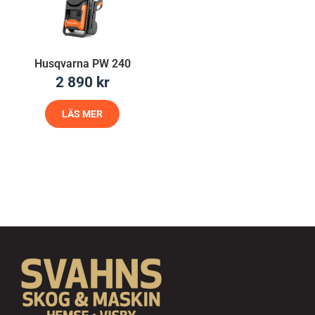
Husqvarna PW 240
2 890
kr
LÄS MER