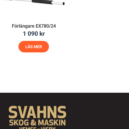
Förlängare EX780/24
1 090
kr
LÄS MER