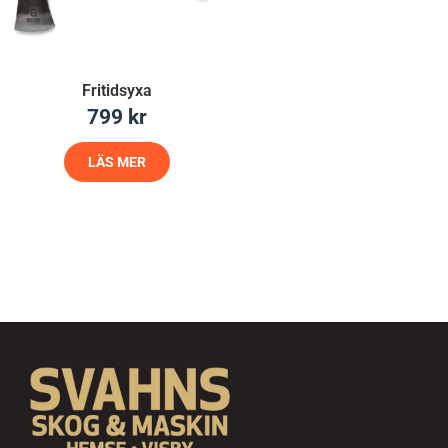
Fritidsyxa
799
kr
LÄS MER