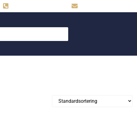
Hemse: 0498-480009
skog.maskin@svahns.org