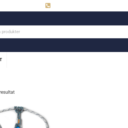
ahns
Visby: 0498-291160
T
resultat