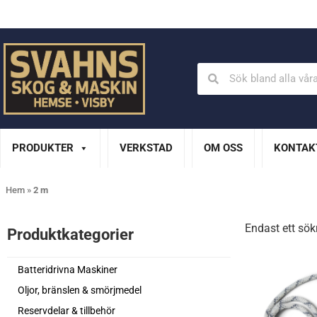
Din Husqvarna-handlare på Gotland
En del av XL Bygg Sv
PRODUKTER
VERKSTAD
OM OSS
KONTAK
Hem
»
2 m
Endast ett sök
Produktkategorier​
Batteridrivna Maskiner
Oljor, bränslen & smörjmedel
Reservdelar & tillbehör