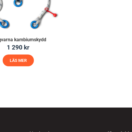
qvarna kambiumskydd
1 290
kr
LÄS MER