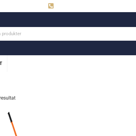
ahns
Visby: 0498-291160
T
resultat