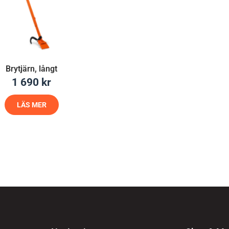
Brytjärn, långt
1 690
kr
LÄS MER