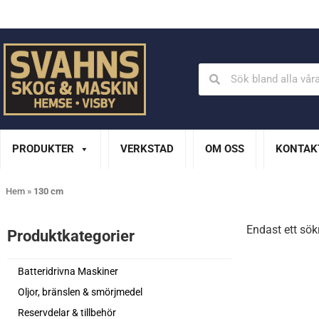
Din Husqvarna-handlare på Gotland
En del av XL Bygg Sv
PRODUKTER
VERKSTAD
OM OSS
KONTAK
Hem
»
130 cm
Endast ett sök
Produktkategorier​
Batteridrivna Maskiner
Oljor, bränslen & smörjmedel
Reservdelar & tillbehör