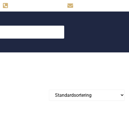
Hemse: 0498-480009
skog.maskin@svahns.org