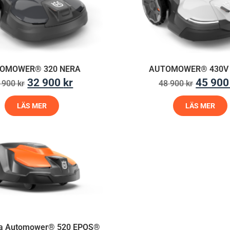
OMOWER® 320 NERA
AUTOMOWER® 430V
32 900
kr
45 90
 900
kr
48 900
kr
LÄS MER
LÄS MER
a Automower® 520 EPOS®