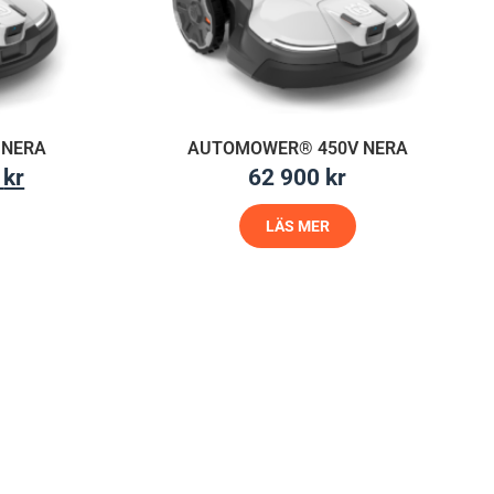
 NERA
AUTOMOWER® 450V NERA
0
kr
62 900
kr
LÄS MER