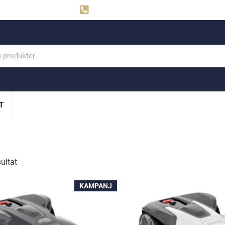
ahns
Visby: 0498-291160
T
sultat
KAMPANJ