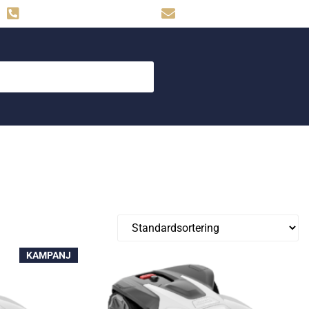
Hemse: 0498-480009
skog.maskin@svahns.org
KAMPANJ