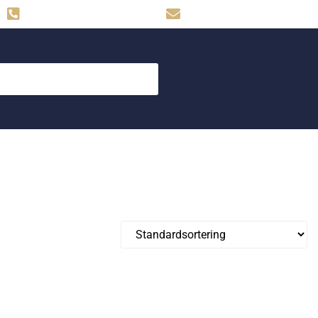
Hemse: 0498-480009
skog.maskin@svahns.org