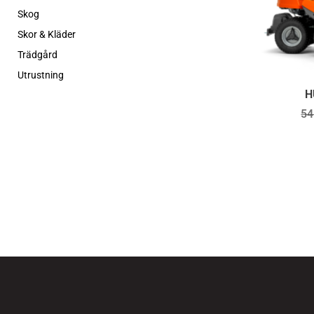
Skog
Skor & Kläder
Trädgård
Utrustning
H
54