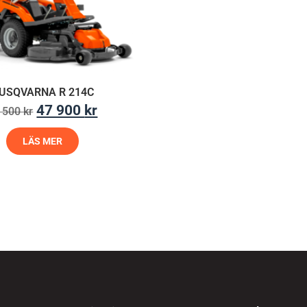
USQVARNA R 214C
47 900
kr
 500
kr
LÄS MER