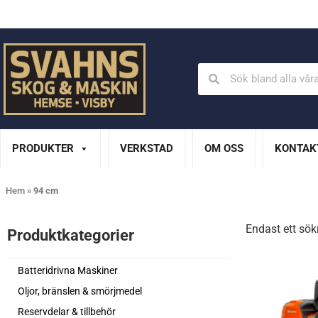
Din Husqvarna-handlare på Gotland
En del av XL Bygg Sv
PRODUKTER
VERKSTAD
OM OSS
KONTAK
Hem
»
94 cm
Endast ett sök
Produktkategorier​
Batteridrivna Maskiner
Oljor, bränslen & smörjmedel
Reservdelar & tillbehör