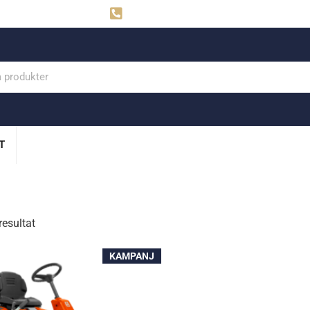
ahns
Visby: 0498-291160
T
resultat
KAMPANJ