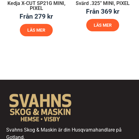
Kedja X-CUT SP21G MINI,
Svärd .325” MINI, PIXEL
PIXEL
Från
369
kr
Från
279
kr
LÄS MER
LÄS MER
Svahns Skog & Maskin är din Husqvarnahandlare på
Gotland.