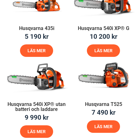
Husqvarna 435i
Husqvarna 540i XP® G
5 190
kr
10 200
kr
LÄS MER
LÄS MER
Husqvarna 540i XP® utan
Husqvarna T525
batteri och laddare
7 490
kr
9 990
kr
LÄS MER
LÄS MER