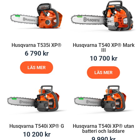
Husqvarna T535i XP®
Husqvarna T540 XP® Mark
III
6 790
kr
10 700
kr
LÄS MER
LÄS MER
Husqvarna T540i XP® G
Husqvarna T540i XP® utan
batteri och laddare
10 200
kr
9 990
kr