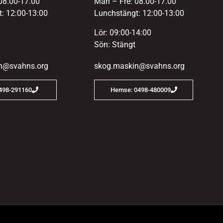
08.00-17.00
Mån – Fre: 08.00-17.00
: 12:00-13:00
Lunchstängt: 12:00-13:00
Lör: 09:00-14:00
Sön: Stängt
n@svahns.org
skog.maskin@svahns.org
0498-291160
Hemse: 0498-480009