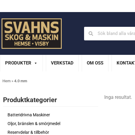
Din Husqvarna-handlare på Gotland
En del av XL Bygg Sv
PRODUKTER
VERKSTAD
OM OSS
KONTAK
Hem
»
4.0 mm
Inga resultat.
Produktkategorier​
Batteridrivna Maskiner
Oljor, bränslen & smörjmedel
Reservdelar & tillbehör