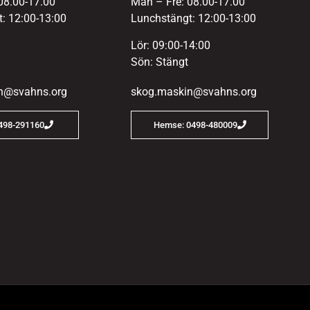
08.00-17.00
Mån – Fre: 08.00-17.00
: 12:00-13:00
Lunchstängt: 12:00-13:00
Lör: 09:00-14:00
Sön: Stängt
n@svahns.org
skog.maskin@svahns.org
0498-291160
Hemse: 0498-480009