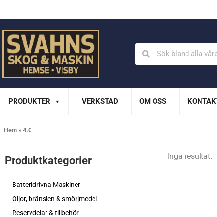
Din Husqvarna-handlare på Gotland
En del av XL Bygg Sv
PRODUKTER
VERKSTAD
OM OSS
KONTAK
Hem
»
4.0
Inga resultat.
Produktkategorier​
Batteridrivna Maskiner
Oljor, bränslen & smörjmedel
Reservdelar & tillbehör