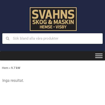
Hem
»
9.7 kW
Inga resultat.