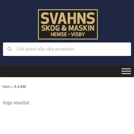
Hem
»
3.6 kW
Inga resultat.