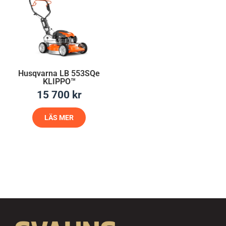
Husqvarna LB 553SQe
KLIPPO™
15 700
kr
LÄS MER