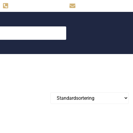
Hemse: 0498-480009
skog.maskin@svahns.org