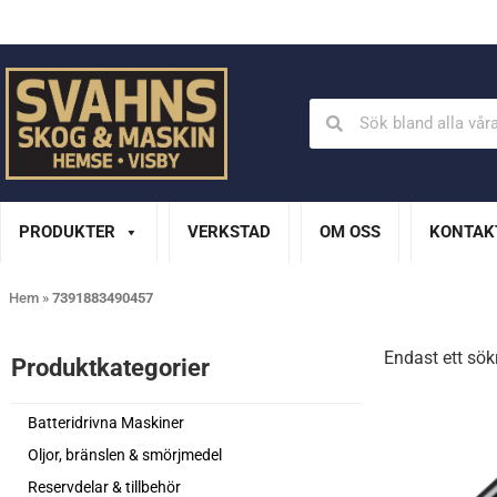
Din Husqvarna-handlare på Gotland
En del av XL Bygg Sv
PRODUKTER
VERKSTAD
OM OSS
KONTAK
Hem
»
7391883490457
Endast ett sök
Produktkategorier​
Batteridrivna Maskiner
Oljor, bränslen & smörjmedel
Reservdelar & tillbehör