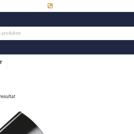
ahns
Visby: 0498-291160
T
resultat