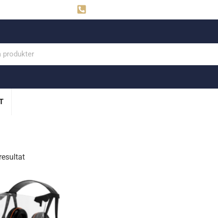
ahns
Visby: 0498-291160
T
resultat