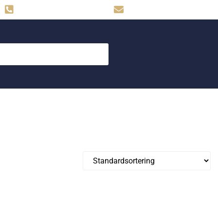
Hemse: 0498-480009
skog.maskin@svahns.org