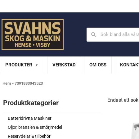
Din Husqvarna-handlare på Gotland
En del av XL Bygg Sv
PRODUKTER
VERKSTAD
OM OSS
KONTAK
Hem
»
7391883043523
Endast ett sök
Produktkategorier​
Batteridrivna Maskiner
Oljor, bränslen & smörjmedel
Reservdelar & tillbehör