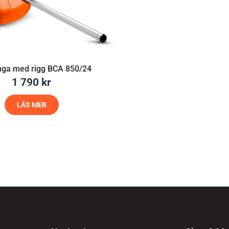
nga med rigg BCA 850/24
1 790
kr
LÄS MER