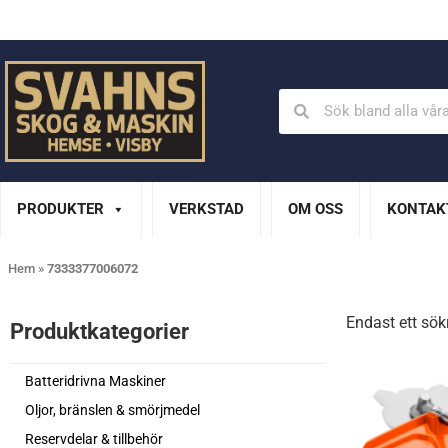
Din Husqvarna-handlare på Gotland
En del av XL Bygg Sv
PRODUKTER
VERKSTAD
OM OSS
KONTAK
Hem
»
7333377006072
Endast ett sök
Produktkategorier​
Batteridrivna Maskiner
Oljor, bränslen & smörjmedel
Reservdelar & tillbehör