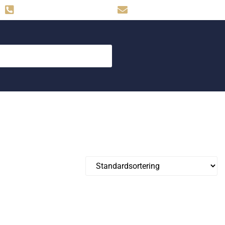
Hemse: 0498-480009
skog.maskin@svahns.org