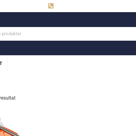
ahns
Visby: 0498-291160
T
resultat