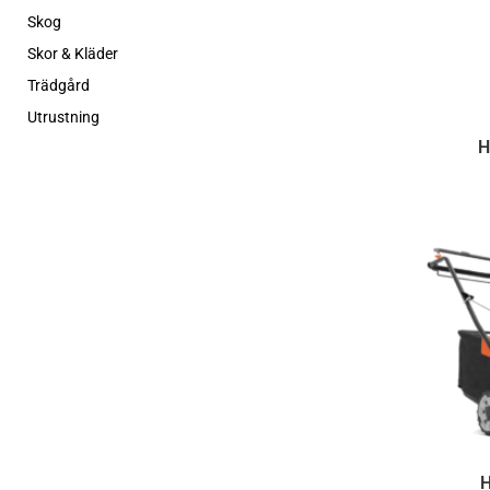
Skog
Skor & Kläder
Trädgård
Utrustning
H
H