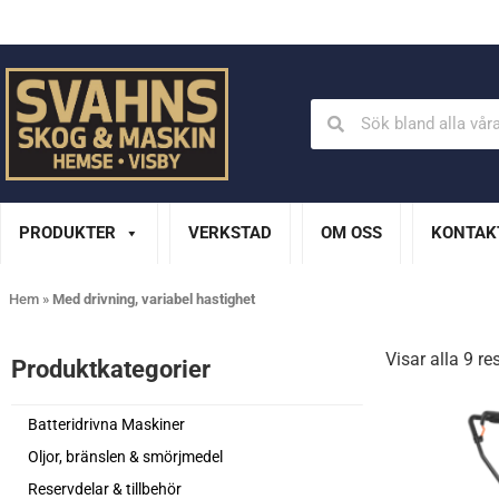
Din Husqvarna-handlare på Gotland
En del av XL Bygg Sv
PRODUKTER
VERKSTAD
OM OSS
KONTAK
Hem
»
Med drivning, variabel hastighet
Visar alla 9 re
Produktkategorier​
Batteridrivna Maskiner
Oljor, bränslen & smörjmedel
Reservdelar & tillbehör