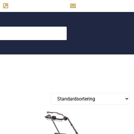
Hemse: 0498-480009
skog.maskin@svahns.org