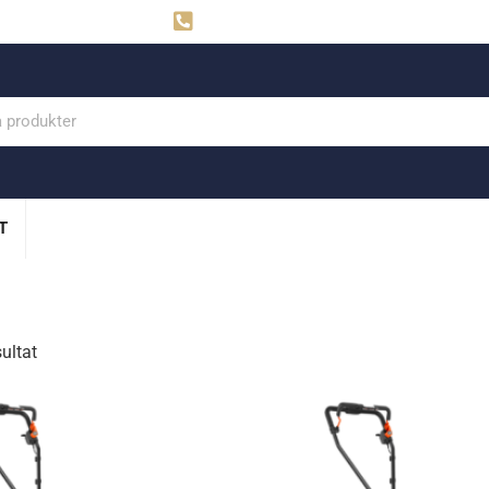
ahns
Visby: 0498-291160
T
sultat