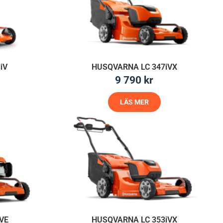
iV
HUSQVARNA LC 347iVX
9 790
kr
LÄS MER
7VE
HUSQVARNA LC 353iVX