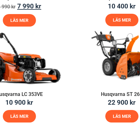
7 990
kr
10 400
kr
8 990
kr
LÄS MER
LÄS MER
usqvarna LC 353VE
Husqvarna ST 26
10 900
kr
22 900
kr
LÄS MER
LÄS MER