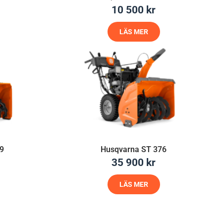
10 500
kr
LÄS MER
9
Husqvarna ST 376
35 900
kr
LÄS MER