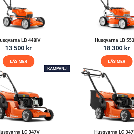
usqvarna LB 448iV
Husqvarna LB 553
13 500
kr
18 300
kr
LÄS MER
LÄS MER
KAMPANJ
usqvarna LC 347V
Husqvarna LC 34