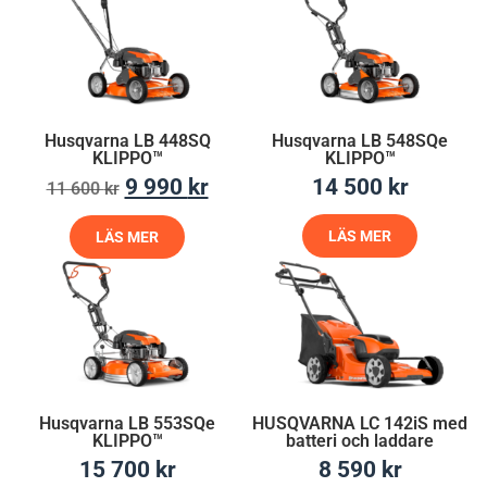
Husqvarna LB 448SQ
Husqvarna LB 548SQe
KLIPPO™
KLIPPO™
9 990
kr
14 500
kr
11 600
kr
LÄS MER
LÄS MER
Husqvarna LB 553SQe
HUSQVARNA LC 142iS med
KLIPPO™
batteri och laddare
15 700
kr
8 590
kr