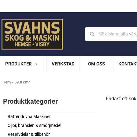
Din Husqvarna-handlare på Gotland
En del av XL Bygg Sv
PRODUKTER
VERKSTAD
OM OSS
KONTAK
Hem
»
59.8 cm³
Endast ett sök
Produktkategorier​
Batteridrivna Maskiner
Oljor, bränslen & smörjmedel
Reservdelar & tillbehör