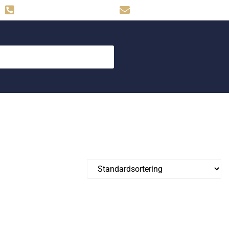
Hemse: 0498-480009
skog.maskin@svahns.org