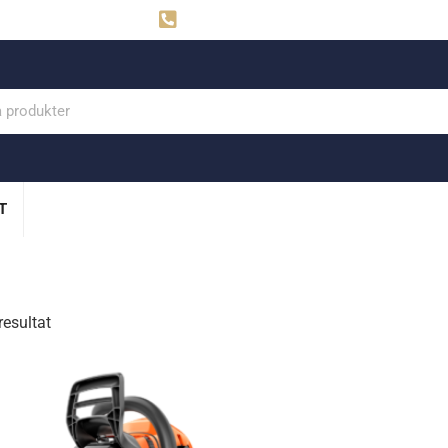
ahns
Visby: 0498-291160
T
resultat