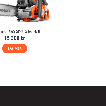
arna 560 XP® G Mark II
15 300
kr
LÄS MER