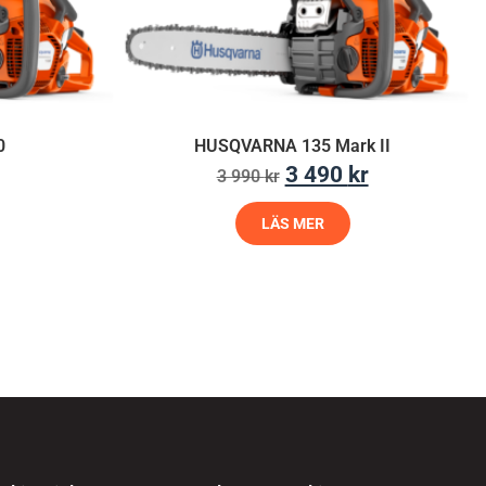
0
HUSQVARNA 135 Mark II
3 490
kr
3 990
kr
LÄS MER