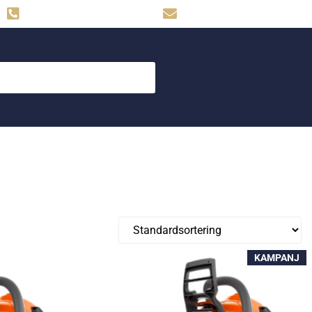
Hemse: 0498-480009
skog.maskin@svahns.org
KAMPANJ