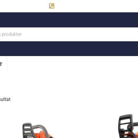
ahns
Visby: 0498-291160
T
sultat