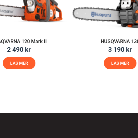
QVARNA 120 Mark II
HUSQVARNA 13
2 490
kr
3 190
kr
LÄS MER
LÄS MER