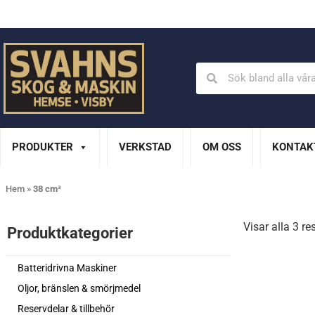
Din Husqvarna-handlare på Gotland
En del av XL Bygg Sv
PRODUKTER
VERKSTAD
OM OSS
KONTAK
Hem
»
38 cm³
Visar alla 3 re
Produktkategorier​
Batteridrivna Maskiner
Oljor, bränslen & smörjmedel
Reservdelar & tillbehör