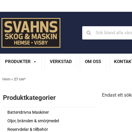
Din Husqvarna-handlare på Gotland
En del av XL Bygg Sv
PRODUKTER
VERKSTAD
OM OSS
KONTAK
Hem
»
27 cm³
Endast ett sök
Produktkategorier​
Batteridrivna Maskiner
Oljor, bränslen & smörjmedel
Reservdelar & tillbehör