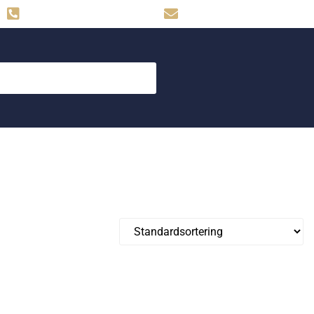
Hemse: 0498-480009
skog.maskin@svahns.org