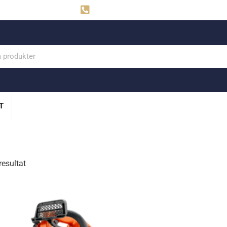
ahns
Visby: 0498-291160
T
resultat