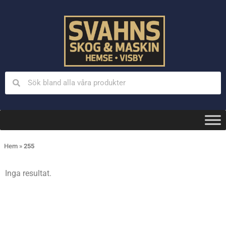
Hem
»
255
Inga resultat.