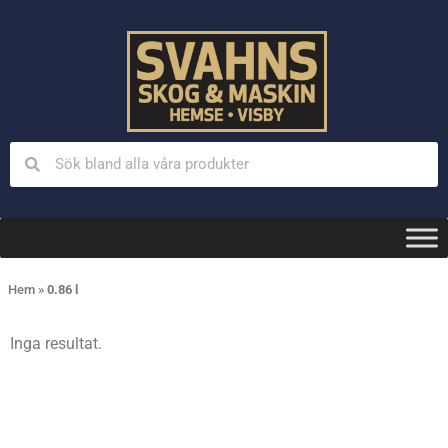
Hem
»
0.86 l
Inga resultat.