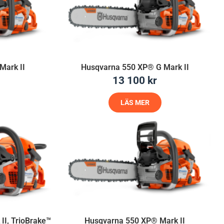
Mark II
Husqvarna 550 XP® G Mark II
13 100
kr
LÄS MER
I, TrioBrake™
Husqvarna 550 XP® Mark II