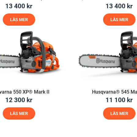
13 400
kr
13 400
kr
LÄS MER
LÄS MER
varna 550 XP® Mark II
Husqvarna® 545 Mar
12 300
kr
11 100
kr
LÄS MER
LÄS MER