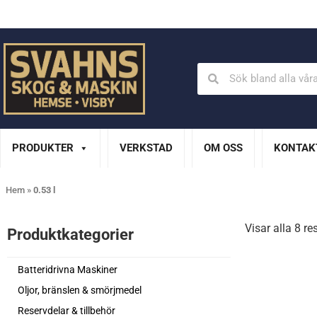
Din Husqvarna-handlare på Gotland
En del av XL Bygg Sv
PRODUKTER
VERKSTAD
OM OSS
KONTAK
Hem
»
0.53 l
Visar alla 8 re
Produktkategorier​
Batteridrivna Maskiner
Oljor, bränslen & smörjmedel
Reservdelar & tillbehör