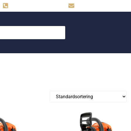
Hemse: 0498-480009
skog.maskin@svahns.org