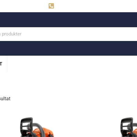
ahns
Visby: 0498-291160
T
sultat