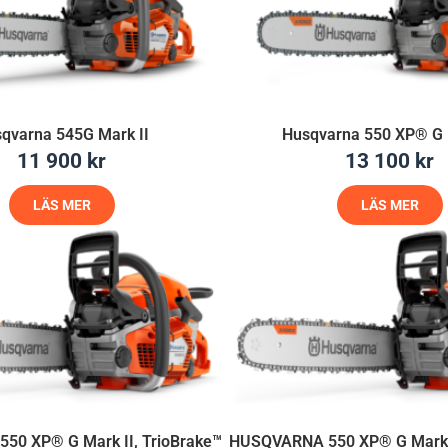
qvarna 545G Mark II
Husqvarna 550 XP® G 
11 900
kr
13 100
kr
LÄS MER
LÄS MER
50 XP® G Mark II, TrioBrake™
HUSQVARNA 550 XP® G Mark I