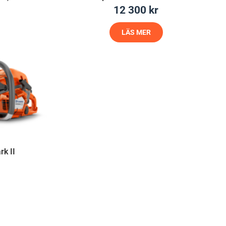
12 300
kr
LÄS MER
k II