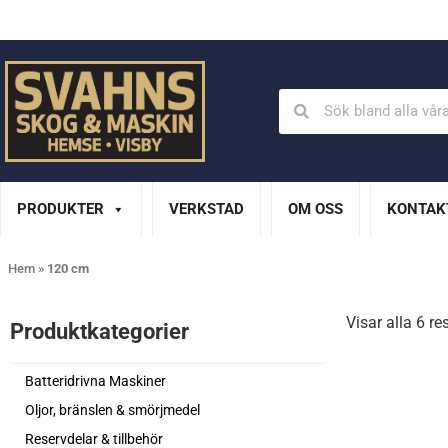
Din Husqvarna-handlare på Gotland
En del av XL Bygg Sv
PRODUKTER
VERKSTAD
OM OSS
KONTAK
Hem
»
120 cm
Visar alla 6 re
Produktkategorier​
Batteridrivna Maskiner
Oljor, bränslen & smörjmedel
Reservdelar & tillbehör