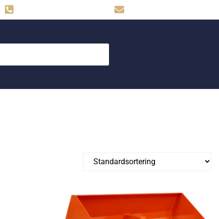
Hemse: 0498-480009
skog.maskin@svahns.org