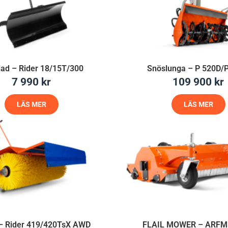
ad – Rider 18/15T/300
Snöslunga – P 520D/
7 990
kr
109 900
kr
LÄS MER
LÄS MER
 – Rider 419/420TsX AWD
FLAIL MOWER – ARFM