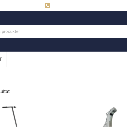
ahns
Visby: 0498-291160
T
sultat