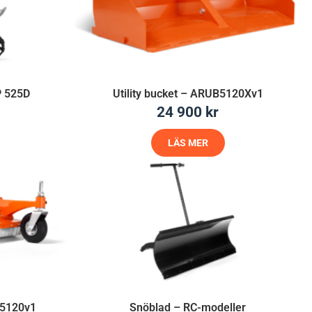
P 525D
Utility bucket – ARUB5120Xv1
24 900
kr
LÄS MER
5120v1
Snöblad – RC-modeller