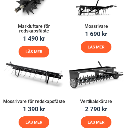
Markluftare för
Mossrivare
redskapsfäste
1 690
kr
1 490
kr
LÄS MER
LÄS MER
Mossrivare för redskapsfäste
Vertikalskärare
1 390
kr
2 790
kr
LÄS MER
LÄS MER