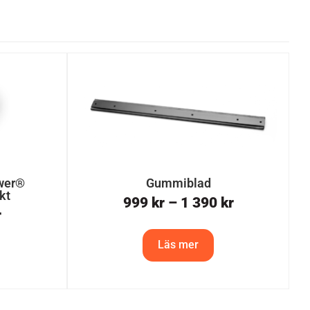
wer®
Gummiblad
kt
999
kr
–
1 390
kr
r
Läs mer