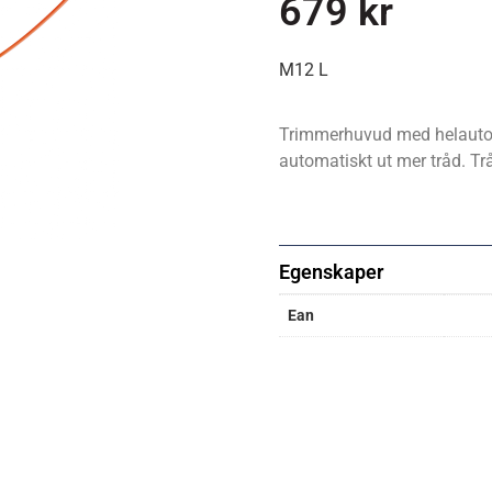
679
kr
M12 L
Trimmerhuvud med helautoma
automatiskt ut mer tråd. Tr
Egenskaper
Ean