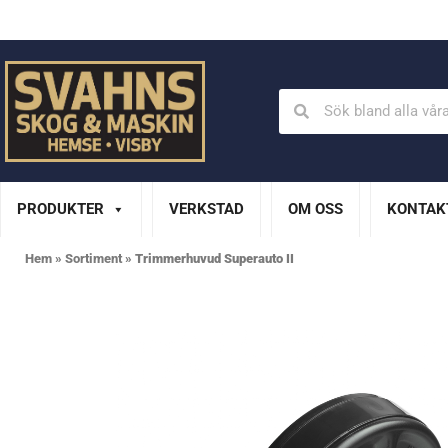
Din Husqvarna-handlare på Gotland
En del av XL Bygg Sv
PRODUKTER
VERKSTAD
OM OSS
KONTAK
Hem
»
Sortiment
»
Trimmerhuvud Superauto II