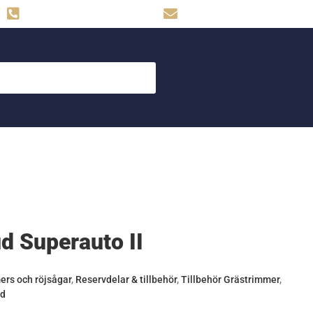
Hemse: 0498-480009
skog.maskin@svahns.org
 Superauto II
ers och röjsågar
,
Reservdelar & tillbehör
,
Tillbehör Grästrimmer
,
ud