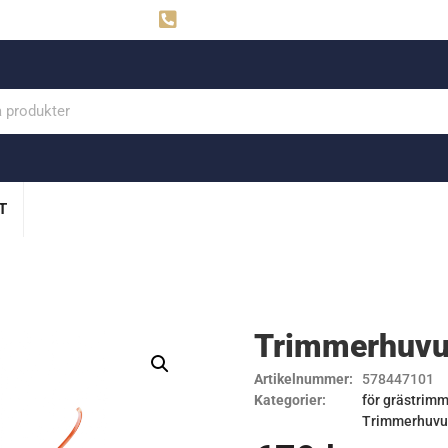
ahns
Visby: 0498-291160
T
Trimmerhuvud
Artikelnummer:
578447101
Kategorier:
för grästrimm
Trimmerhuv