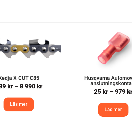
Kedja X-CUT C85
Husqvarna Automo
anslutningskonta
39
kr
–
8 990
kr
25
kr
–
979
k
Läs mer
Läs mer