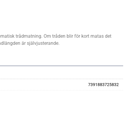
tisk trådmatning. Om tråden blir för kort matas det
ådlängden är självjusterande.
7391883725832