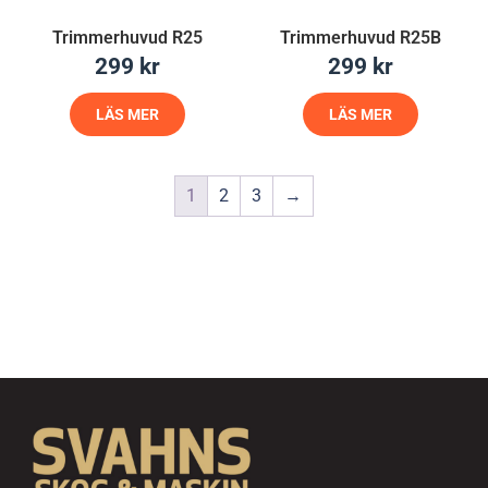
Trimmerhuvud R25
Trimmerhuvud R25B
299
kr
299
kr
LÄS MER
LÄS MER
1
2
3
→