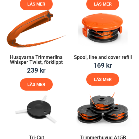
LÄS MER
LÄS MER
Husqvarna Trimmerlina
Spool, line and cover refill
Whisper Twist, förklippt
169
kr
239
kr
LÄS MER
LÄS MER
Tri-Cut
Trimmerhuvud A15B